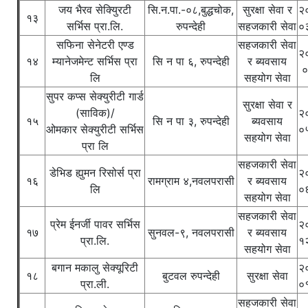
जय भैरव सेक्युिरटी
सि.न.पा.-०८,बुद्धचोक,
सुरक्षा सेवा र
२
१३
सर्भिस प्रा.लि.
रुपन्देही
सहजकारी सेवा
०
सफिना सेनेटरी एण्ड
सहजकारी सेवा
२
१४
म्यानेजमेन्ट सर्भिस प्रा
सि न पा ६, रुपन्देही
र ब्यवसाय
०
लि
सहयोग सेवा
सुपर कप्स सेक्युरीटी गार्ड
सुरक्षा सेवा र
(साविक)/
२
१५
सि न पा ३, रुपन्देही
ब्यवसाय
‌ओमकार सेक्युरीटी सर्भिस
०
सहयोग सेवा
प्रा लि
सहजकारी सेवा
डेभिड ह्युमन रिसोर्स प्रा
२
१६
रामग्राम ४,नवलपरासी
र ब्यवसाय
लि
०
सहयोग सेवा
सहजकारी सेवा
प्रेम ईनर्जी पावर सर्भिस
२
१७
सुनवल-९, नवलपरासी
र ब्यवसाय
प्रा.लि.
१
सहयोग सेवा
बगान मकालु सेक्यूरिटी
२
१८
बुटवल रुपन्देही
सुरक्षा सेवा
प्रा.ली.
०
सहजकारी सेवा