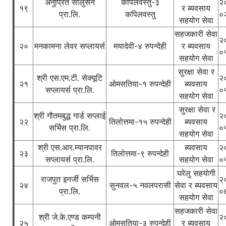
अनुप्रित सोलुसन
कपिलवस्तु-३
२
१९
र ब्यवसाय
प्रा.लि.
कपिलवस्तु
०
सहयोग सेवा
सहजकारी सेवा
२
२०
मनकामना लेवर सप्लायर्स
मयादेवी-४ रुपन्देही
र ब्यवसाय
०
सहयोग सेवा
सुरक्षा सेवा र
श्री एस.एम.टी. सेक्यूटि
२
२१
ओमसतिया-१ रुपन्देही
ब्यवसाय
सप्लायर्स प्रा.लि.
०
सहयोग सेवा
सुरक्षा सेवा र
श्री गौतमबुद्ध गार्ड सप्लाई
२
२२
तिलोत्तमा-१५ रुपन्देही
ब्यवसाय
सर्भिस प्रा.लि.
०
सहयोग सेवा
श्री एस.आर.म्यानपावर
ब्यवसाय
२
२३
तिलोत्तमा-९ रुपन्देही
सप्लायर्स प्रा.लि.
सहयोग सेवा
०
घरेलु सहयोगी
राजपुत इनर्जी सर्भिस
२
२४
सुनवल-५ नवलपरासी
सेवा र ब्यवसाय
प्रा.लि.
०
सहयोग सेवा
सहजकारी सेवा
श्री जे.के.एण्ड कम्पनी
२
२५
ओमसतिया-३ रुपन्देही
र ब्यवसाय