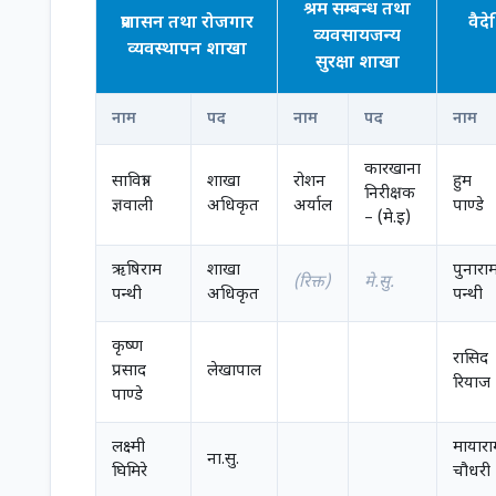
श्रम सम्बन्ध तथा
प्रशासन तथा रोजगार
वैद
व्यवसायजन्य
व्यवस्थापन शाखा
सुरक्षा शाखा
नाम
पद
नाम
पद
नाम
कारखाना
सावित्रा
शाखा
रोशन
हुम
निरीक्षक
ज्ञवाली
अधिकृत
अर्याल
पाण्डे
– (मे.इ)
ऋषिराम
शाखा
पुनारा
(रिक्त)
मे.सु.
पन्थी
अधिकृत
पन्थी
कृष्ण
रासिद
प्रसाद
लेखापाल
रियाज
पाण्डे
लक्ष्मी
मायारा
ना.सु.
घिमिरे
चौधरी