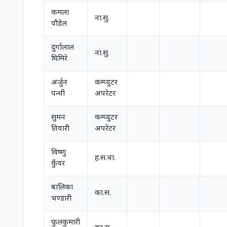
कमला
ना.सु.
पौडेल
दुर्गालाल
ना.सु.
घिमिरे
अर्जुन
कम्प्युटर
पन्थी
अपरेटर
सुमन
कम्प्युटर
तिवारी
अपरेटर
विष्णु
ह.स.चा.
कुँवर
बालिका
का.स.
भण्डारी
फुलकुमारी